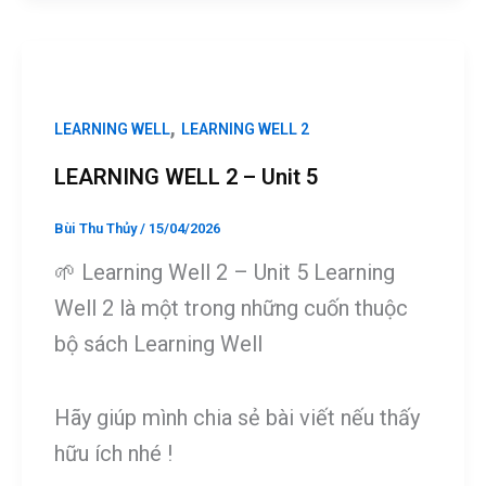
b
n
er
e
o
g
o
er
k
,
LEARNING WELL
LEARNING WELL 2
LEARNING WELL 2 – Unit 5
Bùi Thu Thủy
/
15/04/2026
🌱 Learning Well 2 – Unit 5 Learning
Well 2 là một trong những cuốn thuộc
bộ sách Learning Well
Hãy giúp mình chia sẻ bài viết nếu thấy
hữu ích nhé !