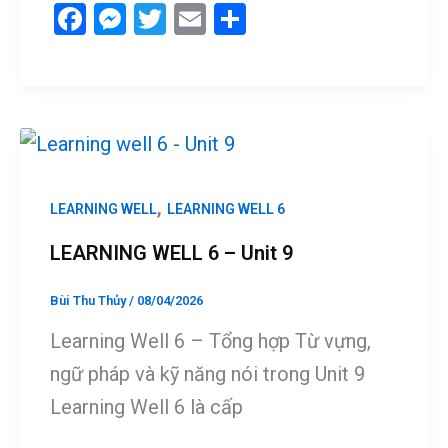
F
M
T
E
S
a
es
wi
m
h
ce
se
tt
ail
ar
b
n
er
e
o
g
o
er
k
,
LEARNING WELL
LEARNING WELL 6
LEARNING WELL 6 – Unit 9
Bùi Thu Thủy
/
08/04/2026
Learning Well 6 – Tổng hợp Từ vựng,
ngữ pháp và kỹ năng nói trong Unit 9
Learning Well 6 là cấp