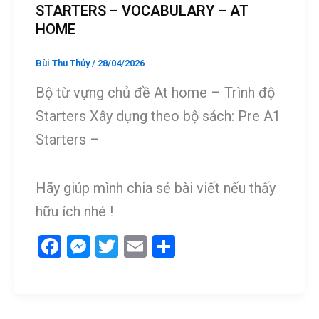
STARTERS – VOCABULARY – AT
HOME
Bùi Thu Thủy
/
28/04/2026
Bộ từ vựng chủ đề At home – Trình độ
Starters Xây dựng theo bộ sách: Pre A1
Starters –
Hãy giúp mình chia sẻ bài viết nếu thấy
hữu ích nhé !
F
M
T
E
S
a
es
wi
m
h
ce
se
tt
ail
ar
b
n
er
e