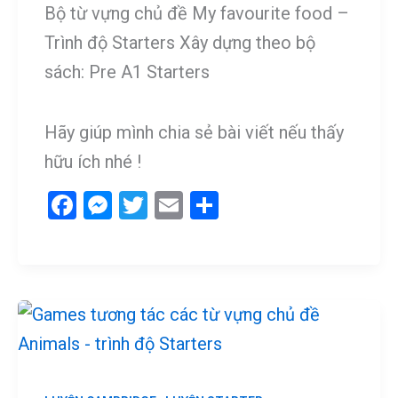
Bộ từ vựng chủ đề My favourite food –
Trình độ Starters Xây dựng theo bộ
sách: Pre A1 Starters
Hãy giúp mình chia sẻ bài viết nếu thấy
hữu ích nhé !
F
M
T
E
S
a
es
wi
m
h
ce
se
tt
ail
ar
b
n
er
e
o
g
o
er
k