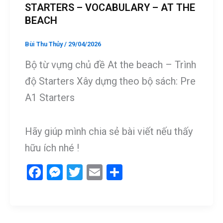
STARTERS – VOCABULARY – AT THE
BEACH
Bùi Thu Thủy
/
29/04/2026
Bộ từ vựng chủ đề At the beach – Trình
độ Starters Xây dựng theo bộ sách: Pre
A1 Starters
Hãy giúp mình chia sẻ bài viết nếu thấy
hữu ích nhé !
F
M
T
E
S
a
es
wi
m
h
ce
se
tt
ail
ar
b
n
er
e