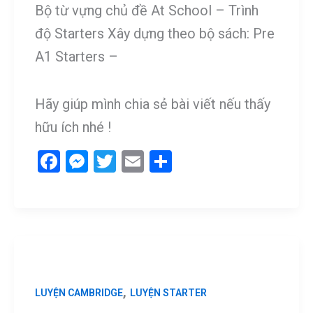
Bộ từ vựng chủ đề At School – Trình
độ Starters Xây dựng theo bộ sách: Pre
A1 Starters –
Hãy giúp mình chia sẻ bài viết nếu thấy
hữu ích nhé !
F
M
T
E
S
a
es
wi
m
h
ce
se
tt
ail
ar
b
n
er
e
o
g
o
er
k
,
LUYỆN CAMBRIDGE
LUYỆN STARTER