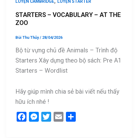
,
LUYỆN CAMBRIDGE
LUYỆN STARTER
STARTERS – VOCABULARY – AT THE
ZOO
Bùi Thu Thủy
/
28/04/2026
Bộ từ vựng chủ đề Animals – Trình độ
Starters Xây dựng theo bộ sách: Pre A1
Starters – Wordlist
Hãy giúp mình chia sẻ bài viết nếu thấy
hữu ích nhé !
F
M
T
E
S
a
es
wi
m
h
ce
se
tt
ail
ar