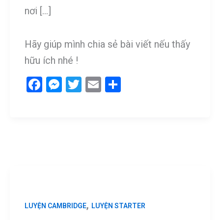
nơi […]
Hãy giúp mình chia sẻ bài viết nếu thấy
hữu ích nhé !
F
M
T
E
S
a
es
wi
m
h
ce
se
tt
ail
ar
b
n
er
e
o
g
o
er
k
,
LUYỆN CAMBRIDGE
LUYỆN STARTER