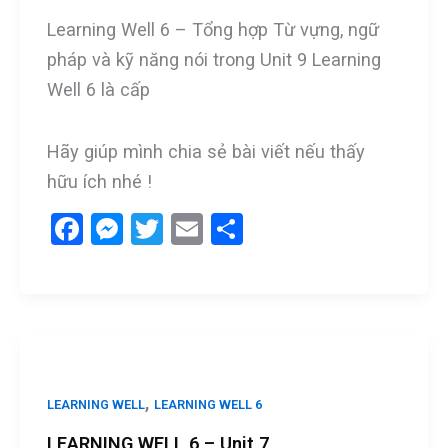
Learning Well 6 – Tổng hợp Từ vựng, ngữ
pháp và kỹ năng nói trong Unit 9 Learning
Well 6 là cấp
Hãy giúp mình chia sẻ bài viết nếu thấy
hữu ích nhé !
F
M
T
E
S
a
es
wi
m
h
ce
se
tt
ail
ar
b
n
er
e
o
g
o
er
,
LEARNING WELL
LEARNING WELL 6
k
LEARNING WELL 6 – Unit 7