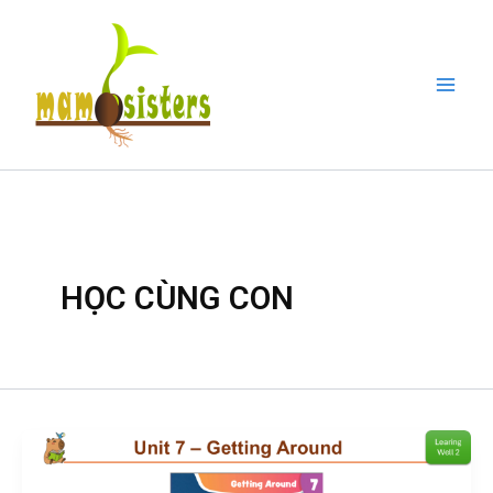
Nhảy
Mai
tới
Men
nội
dung
HỌC CÙNG CON