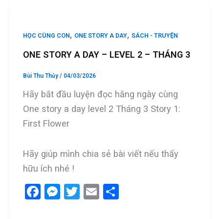
o
g
o
er
,
,
HỌC CÙNG CON
ONE STORY A DAY
SÁCH - TRUYỆN
k
ONE STORY A DAY – LEVEL 2 – THÁNG 3
Bùi Thu Thủy
/
04/03/2026
Hãy bắt đầu luyện đọc hằng ngày cùng
One story a day level 2 Tháng 3 Story 1:
First Flower
Hãy giúp mình chia sẻ bài viết nếu thấy
hữu ích nhé !
F
M
T
E
S
a
es
wi
m
h