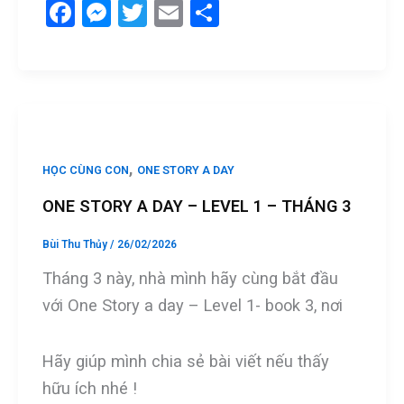
F
M
T
E
S
a
es
wi
m
h
ce
se
tt
ail
ar
b
n
er
e
o
g
o
er
,
HỌC CÙNG CON
ONE STORY A DAY
k
ONE STORY A DAY – LEVEL 1 – THÁNG 3
Bùi Thu Thủy
/
26/02/2026
Tháng 3 này, nhà mình hãy cùng bắt đầu
với One Story a day – Level 1- book 3, nơi
Hãy giúp mình chia sẻ bài viết nếu thấy
hữu ích nhé !