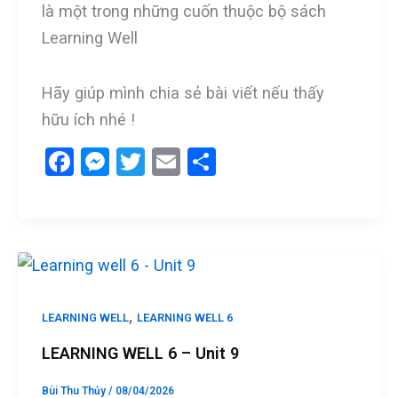
là một trong những cuốn thuộc bộ sách
Learning Well
Hãy giúp mình chia sẻ bài viết nếu thấy
hữu ích nhé !
F
M
T
E
S
a
es
wi
m
h
ce
se
tt
ail
ar
b
n
er
e
o
g
o
er
,
LEARNING WELL
LEARNING WELL 6
k
LEARNING WELL 6 – Unit 9
Bùi Thu Thủy
/
08/04/2026