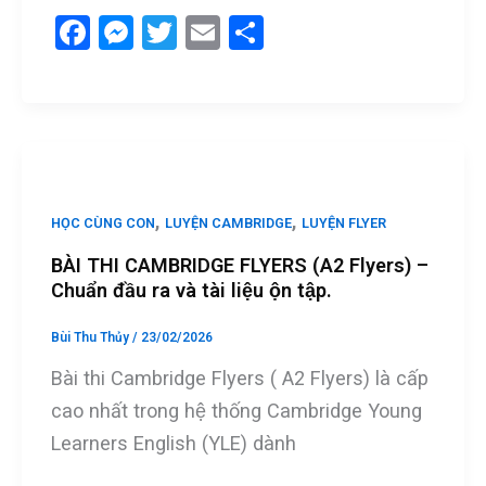
F
M
T
E
S
a
es
wi
m
h
ce
se
tt
ail
ar
b
n
er
e
o
g
o
er
,
,
HỌC CÙNG CON
LUYỆN CAMBRIDGE
LUYỆN FLYER
k
BÀI THI CAMBRIDGE FLYERS (A2 Flyers) –
Chuẩn đầu ra và tài liệu ộn tập.
Bùi Thu Thủy
/
23/02/2026
Bài thi Cambridge Flyers ( A2 Flyers) là cấp
cao nhất trong hệ thống Cambridge Young
Learners English (YLE) dành