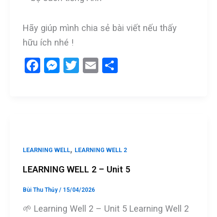
Hãy giúp mình chia sẻ bài viết nếu thấy
hữu ích nhé !
F
M
T
E
S
a
es
wi
m
h
ce
se
tt
ail
ar
b
n
er
e
o
g
o
er
,
LEARNING WELL
LEARNING WELL 2
k
LEARNING WELL 2 – Unit 5
Bùi Thu Thủy
/
15/04/2026
🌱 Learning Well 2 – Unit 5 Learning Well 2