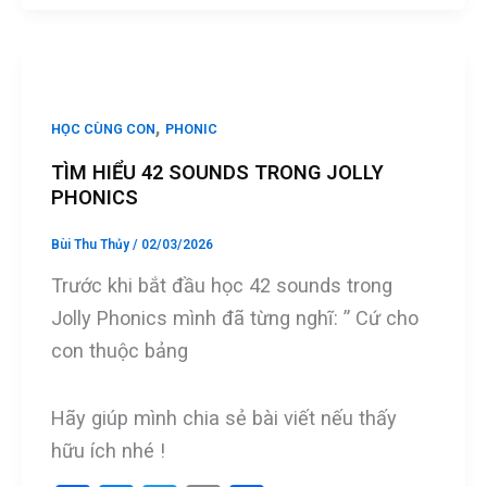
ce
se
tt
ail
ar
b
n
er
e
o
g
o
er
,
HỌC CÙNG CON
PHONIC
k
TÌM HIỂU 42 SOUNDS TRONG JOLLY
PHONICS
Bùi Thu Thủy
/
02/03/2026
Trước khi bắt đầu học 42 sounds trong
Jolly Phonics mình đã từng nghĩ: ” Cứ cho
con thuộc bảng
Hãy giúp mình chia sẻ bài viết nếu thấy
hữu ích nhé !