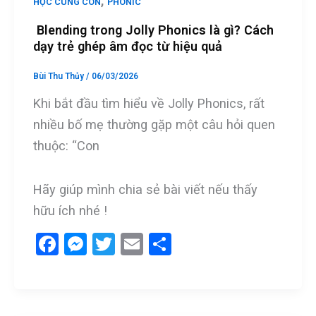
,
HỌC CÙNG CON
PHONIC
k
Blending trong Jolly Phonics là gì? Cách
dạy trẻ ghép âm đọc từ hiệu quả
Bùi Thu Thủy
/
06/03/2026
Khi bắt đầu tìm hiểu về Jolly Phonics, rất
nhiều bố mẹ thường gặp một câu hỏi quen
thuộc: “Con
Hãy giúp mình chia sẻ bài viết nếu thấy
hữu ích nhé !
F
M
T
E
S
a
es
wi
m
h
ce
se
tt
ail
ar
b
n
er
e