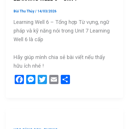
Bùi Thu Thủy
/
14/03/2026
Learning Well 6 – Tổng hợp Từ vựng, ngữ
pháp và kỹ năng nói trong Unit 7 Learning
Well 6 là cấp
Hãy giúp mình chia sẻ bài viết nếu thấy
hữu ích nhé !
F
M
T
E
S
a
es
wi
m
h
ce
se
tt
ail
ar
b
n
er
e
o
g
o
er