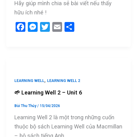
Hãy giúp mình chia sẻ bài viết nếu thấy
hữu ích nhé !
F
M
T
E
S
a
es
wi
m
h
ce
se
tt
ail
ar
b
n
er
e
o
g
o
er
,
LEARNING WELL
LEARNING WELL 2
k
🌱 Learning Well 2 – Unit 6
Bùi Thu Thủy
/
15/04/2026
Learning Well 2 là một trong những cuốn
thuộc bộ sách Learning Well của Macmillan
– bộ sách tiếng Anh