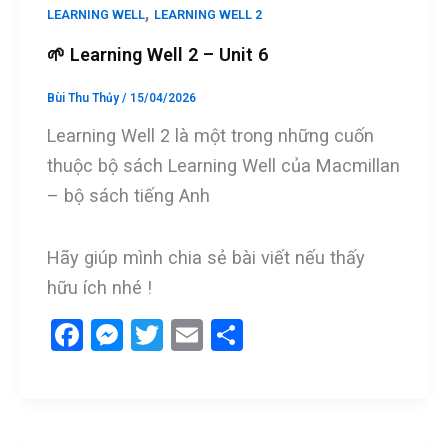
,
LEARNING WELL
LEARNING WELL 2
🌱 Learning Well 2 – Unit 6
Bùi Thu Thủy
/
15/04/2026
Learning Well 2 là một trong những cuốn
thuộc bộ sách Learning Well của Macmillan
– bộ sách tiếng Anh
Hãy giúp mình chia sẻ bài viết nếu thấy
hữu ích nhé !
F
M
T
E
S
a
es
wi
m
h
ce
se
tt
ail
ar
b
n
er
e