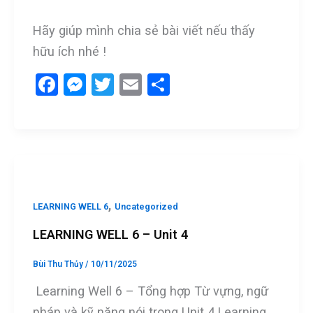
Hãy giúp mình chia sẻ bài viết nếu thấy
hữu ích nhé !
F
M
T
E
S
a
es
wi
m
h
ce
se
tt
ail
ar
b
n
er
e
o
g
o
er
,
LEARNING WELL 6
Uncategorized
k
LEARNING WELL 6 – Unit 4
Bùi Thu Thủy
/
10/11/2025
Learning Well 6 – Tổng hợp Từ vựng, ngữ
pháp và kỹ năng nói trong Unit 4 Learning