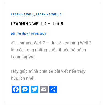
o
g
o
er
,
LEARNING WELL
LEARNING WELL 2
k
LEARNING WELL 2 – Unit 5
Bùi Thu Thủy
/
15/04/2026
🌱 Learning Well 2 – Unit 5 Learning Well 2
là một trong những cuốn thuộc bộ sách
Learning Well
Hãy giúp mình chia sẻ bài viết nếu thấy
hữu ích nhé !
F
M
T
E
S
a
es
wi
m
h
ce
se
tt
ail
ar