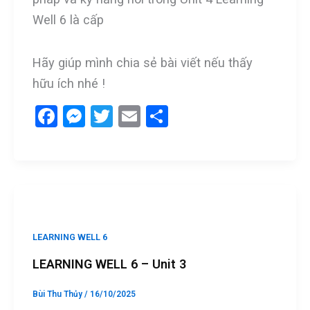
Well 6 là cấp
Hãy giúp mình chia sẻ bài viết nếu thấy
hữu ích nhé !
F
M
T
E
S
a
es
wi
m
h
ce
se
tt
ail
ar
b
n
er
e
o
g
o
er
LEARNING WELL 6
k
LEARNING WELL 6 – Unit 3
Bùi Thu Thủy
/
16/10/2025