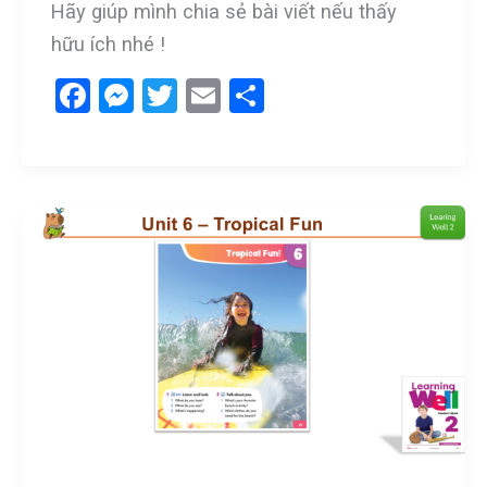
Hãy giúp mình chia sẻ bài viết nếu thấy
hữu ích nhé !
F
M
T
E
S
a
es
wi
m
h
ce
se
tt
ail
ar
b
n
er
e
o
g
o
er
k