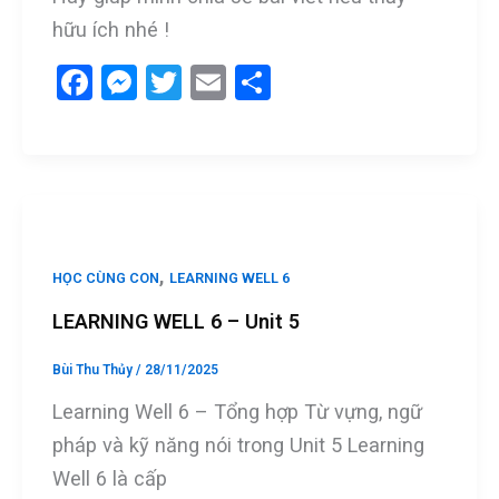
hữu ích nhé !
F
M
T
E
S
a
es
wi
m
h
ce
se
tt
ail
ar
b
n
er
e
o
g
o
er
,
HỌC CÙNG CON
LEARNING WELL 6
k
LEARNING WELL 6 – Unit 5
Bùi Thu Thủy
/
28/11/2025
Learning Well 6 – Tổng hợp Từ vựng, ngữ
pháp và kỹ năng nói trong Unit 5 Learning
Well 6 là cấp