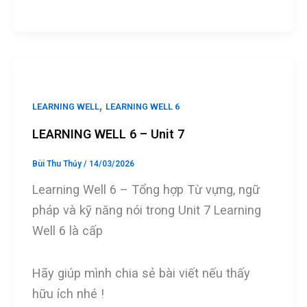
a
es
wi
m
h
ce
se
tt
ail
ar
b
n
er
e
o
g
o
er
,
LEARNING WELL
LEARNING WELL 6
k
LEARNING WELL 6 – Unit 7
Bùi Thu Thủy
/
14/03/2026
Learning Well 6 – Tổng hợp Từ vựng, ngữ
pháp và kỹ năng nói trong Unit 7 Learning
Well 6 là cấp
Hãy giúp mình chia sẻ bài viết nếu thấy
hữu ích nhé !