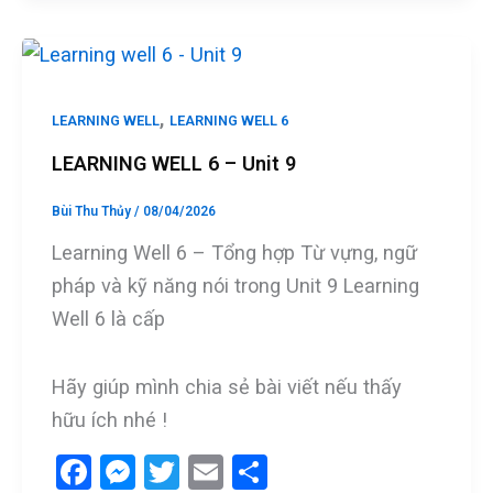
b
n
er
e
o
g
o
er
,
LEARNING WELL
LEARNING WELL 6
k
LEARNING WELL 6 – Unit 9
Bùi Thu Thủy
/
08/04/2026
Learning Well 6 – Tổng hợp Từ vựng, ngữ
pháp và kỹ năng nói trong Unit 9 Learning
Well 6 là cấp
Hãy giúp mình chia sẻ bài viết nếu thấy
hữu ích nhé !
F
M
T
E
S