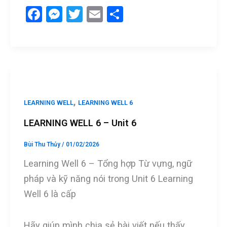
F
M
T
E
S
a
es
wi
m
h
ce
se
tt
ail
ar
b
n
er
e
o
g
o
er
,
LEARNING WELL
LEARNING WELL 6
k
LEARNING WELL 6 – Unit 6
Bùi Thu Thủy
/
01/02/2026
Learning Well 6 – Tổng hợp Từ vựng, ngữ
pháp và kỹ năng nói trong Unit 6 Learning
Well 6 là cấp
Hãy giúp mình chia sẻ bài viết nếu thấy