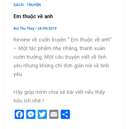
SÁCH - TRUYỆN
Em thuộc về anh
Bùi Thu Thủy
/
24/09/2019
Review về cuốn truyện ” Em thuộc về anh”
– Một tác phẩm nhẹ nhàng, thanh xuân
vườn trường. Một câu truyện viết về tình
yêu nhưng không chỉ đơn giản nói về tình
yêu.
Hãy giúp mình chia sẻ bài viết nếu thấy
hữu ích nhé !
F
M
T
E
S
a
es
wi
m
h