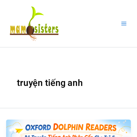
Nhảy
Mai
tới
Men
nội
dung
truyện tiếng anh