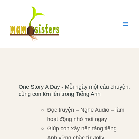
Nhảy
Mai
tới
Men
nội
dung
One Story A Day - Mỗi ngày một câu chuyện,
cùng con lớn lên trong Tiếng Anh
Đọc truyện – Nghe Audio – làm
hoạt động nhỏ mỗi ngày
Giúp con xây nền tảng tiếng
Anh vững chắc từ Jolly