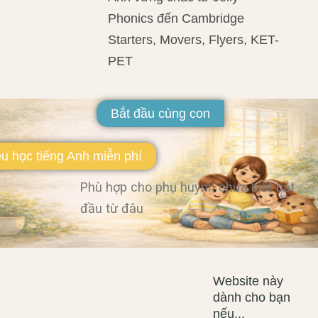
Phonics đến Cambridge
Starters, Movers, Flyers, KET-
PET
Bắt đầu cùng con
ệu học tiếng Anh miễn phí
Phù hợp cho phụ huynh chưa biết bắt
đầu từ đâu
Website này
dành cho bạn
nếu...